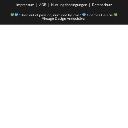
Impressum
AGB
Nutzungsbedingungen
Datenschutz
"Born out of passion, nurtured by love."
Goethes Galerie
Vintage Design Antiquitäten