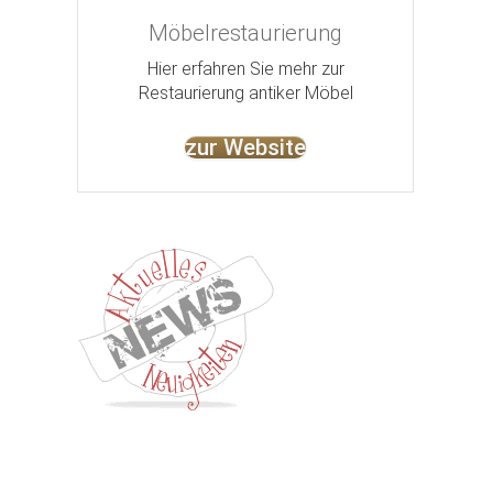
Möbelrestaurierung
Hier erfahren Sie mehr zur
Restaurierung antiker Möbel
zur Website
Kontakt
Impressum
Datenschutz
AGB
Jobs
Nut
©