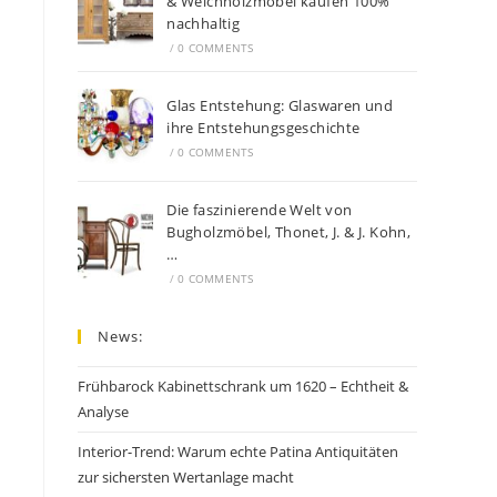
& Weichholzmöbel kaufen 100%
nachhaltig
/
0 COMMENTS
Glas Entstehung: Glaswaren und
ihre Entstehungsgeschichte
/
0 COMMENTS
Die faszinierende Welt von
Bugholzmöbel, Thonet, J. & J. Kohn,
…
/
0 COMMENTS
News:
Frühbarock Kabinettschrank um 1620 – Echtheit &
Analyse
Interior-Trend: Warum echte Patina Antiquitäten
zur sichersten Wertanlage macht