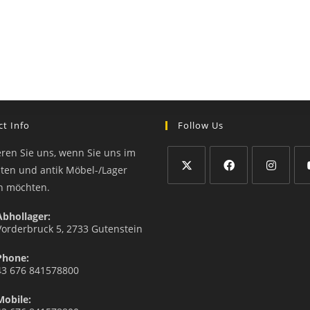
t Info
Follow Us
eren Sie uns, wenn Sie uns im
äten und antik Möbel-/Lager
n möchten.
Abhollager:
Vorderbruck 5, 2733 Gutenstein
Phone:
43 676 841578800
Mobile: