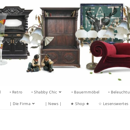
l
• Retro
• Shabby Chic
• Bauernmöbel
• Beleucht
| Die Firma
| News |
★ Shop ★
☆ Lesenswertes