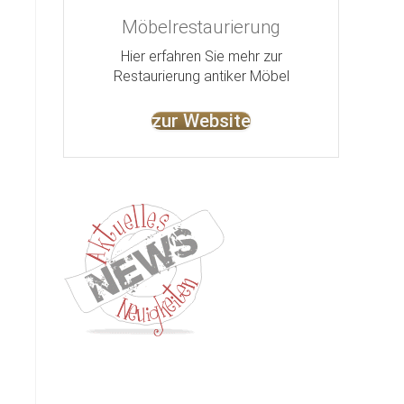
Möbelrestaurierung
Hier erfahren Sie mehr zur
Restaurierung antiker Möbel
zur Website
Kontakt
Impressum
Datenschutz
AGB
Jobs
Nut
©