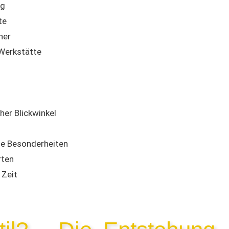
ng
te
ner
 Werkstätte
her Blickwinkel
ne Besonderheiten
rten
 Zeit