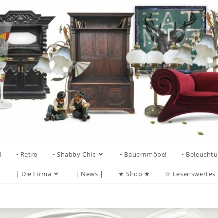
l
• Retro
• Shabby Chic
• Bauernmöbel
• Beleucht
| Die Firma
| News |
★ Shop ★
☆ Lesenswertes