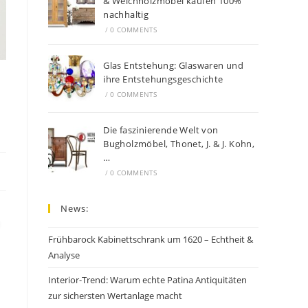
& Weichholzmöbel kaufen 100%
nachhaltig
/
0 COMMENTS
Glas Entstehung: Glaswaren und
ihre Entstehungsgeschichte
/
0 COMMENTS
Die faszinierende Welt von
Bugholzmöbel, Thonet, J. & J. Kohn,
…
/
0 COMMENTS
News:
Frühbarock Kabinettschrank um 1620 – Echtheit &
Analyse
Interior-Trend: Warum echte Patina Antiquitäten
zur sichersten Wertanlage macht