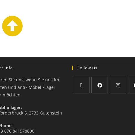
t Info
Follow Us
eren Sie uns, wenn Sie uns im
äten und antik Möbel-/Lager
n möchten.
Abhollager:
Vorderbruck 5, 2733 Gutenstein
Phone:
43 676 841578800