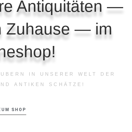
re Antiquitäten —
 Zuhause — im
ineshop!
AUBERN IN UNSERER WELT DER
UND ANTIKEN SCHÄTZE!
ZUM SHOP