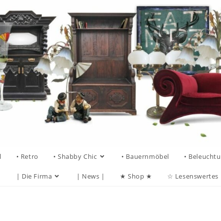
l
• Retro
• Shabby Chic
• Bauernmöbel
• Beleucht
| Die Firma
| News |
★ Shop ★
☆ Lesenswertes