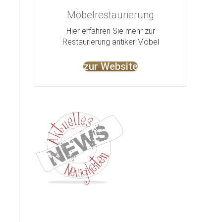
Möbelrestaurierung
Hier erfahren Sie mehr zur
Restaurierung antiker Möbel
zur Website
Kontakt
Impressum
Datenschutz
AGB
Jobs
Nut
©