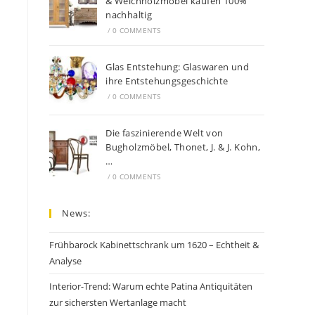
& Weichholzmöbel kaufen 100%
nachhaltig
/
0 COMMENTS
Glas Entstehung: Glaswaren und
ihre Entstehungsgeschichte
/
0 COMMENTS
Die faszinierende Welt von
Bugholzmöbel, Thonet, J. & J. Kohn,
…
/
0 COMMENTS
News:
Frühbarock Kabinettschrank um 1620 – Echtheit &
Analyse
Interior-Trend: Warum echte Patina Antiquitäten
zur sichersten Wertanlage macht