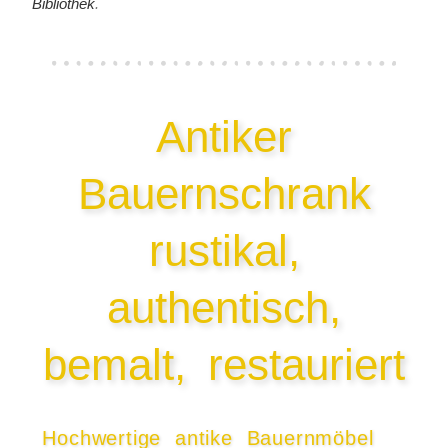
Bibliothek
.
Antiker
Bauernschrank
rustikal,
authentisch,
bemalt, restauriert
Hochwertige antike Bauernmöbel