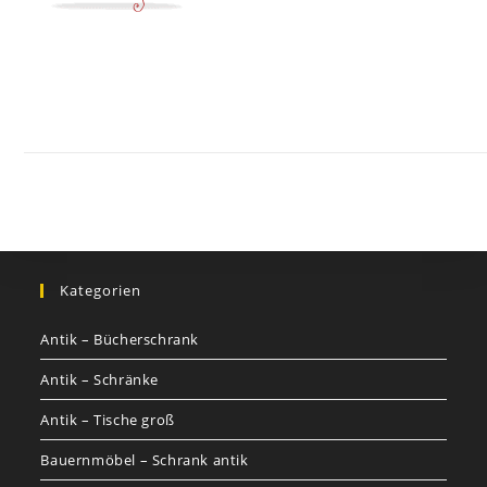
Kontakt
Impressum
Datenschutz
AGB
Jobs
Nutzungsbed
©
GOETHEs
GALERIE
Kategorien
Antik – Bücherschrank
Antik – Schränke
Antik – Tische groß
Bauernmöbel – Schrank antik