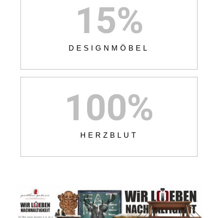
15
%
DESIGNMÖBEL
100
%
HERZBLUT