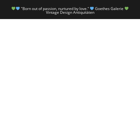
"Born out of passion, nurtured by love."
Goethes Galerie
Vintage Design Antiquitäten