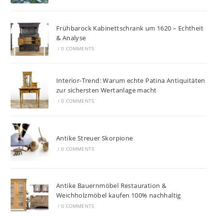
Frühbarock Kabinettschrank um 1620 – Echtheit
& Analyse
/
0 COMMENTS
Interior-Trend: Warum echte Patina Antiquitäten
zur sichersten Wertanlage macht
/
0 COMMENTS
Antike Streuer Skorpione
/
0 COMMENTS
Antike Bauernmöbel Restauration &
Weichholzmöbel kaufen 100% nachhaltig
/
0 COMMENTS