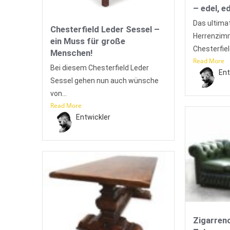
– edel, e
Das ultimat
Chesterfield Leder Sessel –
Herrenzimm
ein Muss für große
Chesterfield
Menschen!
Read More
Bei diesem Chesterfield Leder
Ent
Sessel gehen nun auch wünsche
von...
Read More
Entwickler
Zigarren