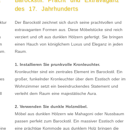
z
Barockstil: Pracht und Extravaganz
des 17. Jahrhunderts
ktur
Der Barockstil zeichnet sich durch seine prachtvollen und
extravaganten Formen aus. Diese Möbelstücke sind reich
s
verziert und oft aus dunklen Hölzern gefertigt. Sie bringen
on
einen Hauch von königlichem Luxus und Eleganz in jeden
um.
Raum.
1. Installieren Sie prunkvolle Kronleuchter.
Kronleuchter sind ein zentrales Element im Barockstil. Ein
res
großer, funkelnder Kronleuchter über dem Esstisch oder im
Wohnzimmer setzt ein beeindruckendes Statement und
l
verleiht dem Raum eine majestätische Aura.
2. Verwenden Sie dunkle Holzmöbel.
Möbel aus dunklen Hölzern wie Mahagoni oder Nussbaum
passen perfekt zum Barockstil. Ein massiver Esstisch oder
eine
eine prächtige Kommode aus dunklem Holz bringen die