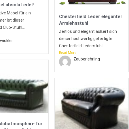
del absolut edel!
ive Möbel für ein
Chesterfield Leder eleganter
er ist dieser
Armlehnstuhl
 Club-Stuhl....
Zeitlos und elegant äußert sich
dieser hochwertig gefertigte
wickler
Chesterfield Lederstuhl....
Read More
Zauberlehrling
clubatmosphäre für