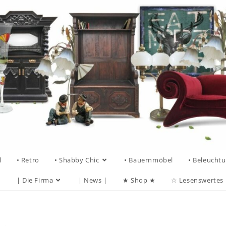
l
• Retro
• Shabby Chic
• Bauernmöbel
• Beleucht
| Die Firma
| News |
★ Shop ★
☆ Lesenswertes