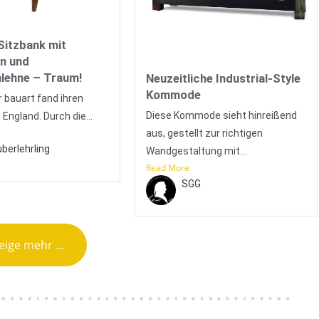
Sitzbank mit
n und
lehne – Traum!
Neuzeitliche Industrial-Style
Kommode
 bauart fand ihren
Diese Kommode sieht hinreißend
 England. Durch die...
aus, gestellt zur richtigen
berlehrling
Wandgestaltung mit...
Read More
SGG
eige mehr ...