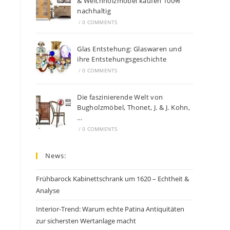
& Weichholzmöbel kaufen 100%
nachhaltig
/
0 COMMENTS
Glas Entstehung: Glaswaren und
ihre Entstehungsgeschichte
/
0 COMMENTS
Die faszinierende Welt von
Bugholzmöbel, Thonet, J. & J. Kohn,
…
/
0 COMMENTS
News:
Frühbarock Kabinettschrank um 1620 – Echtheit &
Analyse
Interior-Trend: Warum echte Patina Antiquitäten
zur sichersten Wertanlage macht