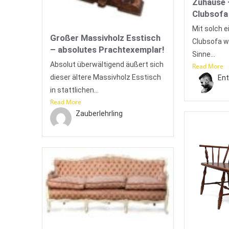
Zuhause 
Clubsofa
Mit solch e
Großer Massivholz Esstisch
Clubsofa w
– absolutes Prachtexemplar!
Sinne...
Absolut überwältigend äußert sich
Read More
dieser ältere Massivholz Esstisch
Ent
in stattlichen...
Read More
Zauberlehrling