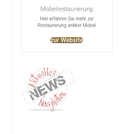
Möbelrestaurierung
Hier erfahren Sie mehr zur
Restaurierung antiker Möbel
zur Website
Kontakt
Impressum
Datenschutz
AGB
Jobs
Nut
©