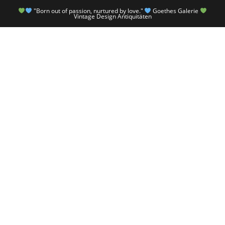
"Born out of passion, nurtured by love."
Goethes Galerie
Vintage Design Antiquitäten