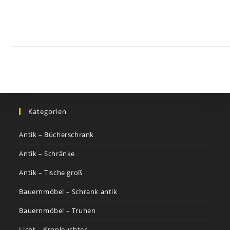
Kontakt
Impressum
Datenschutz
AGB
Jobs
Nutzungsbed
©
GOETHEs
GALERIE
Kategorien
Antik – Bücherschrank
Antik – Schränke
Antik – Tische groß
Bauernmöbel – Schrank antik
Bauernmöbel – Truhen
Licht – Kronleuchter