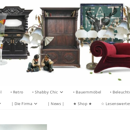
l
• Retro
• Shabby Chic
• Bauernmöbel
• Beleuch
| Die Firma
| News |
★ Shop ★
☆ Lesenswerte