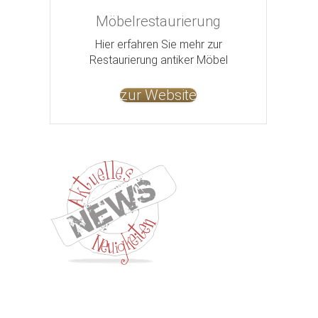
Möbelrestaurierung
Hier erfahren Sie mehr zur
Restaurierung antiker Möbel
zur Website
Kontakt
Impressum
Datenschutz
AGB
Jobs
Nut
©