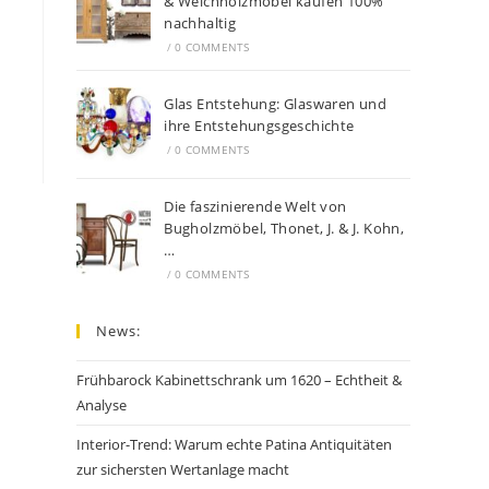
& Weichholzmöbel kaufen 100%
nachhaltig
/
0 COMMENTS
Glas Entstehung: Glaswaren und
ihre Entstehungsgeschichte
/
0 COMMENTS
Die faszinierende Welt von
Bugholzmöbel, Thonet, J. & J. Kohn,
…
/
0 COMMENTS
News:
Frühbarock Kabinettschrank um 1620 – Echtheit &
Analyse
Interior-Trend: Warum echte Patina Antiquitäten
zur sichersten Wertanlage macht