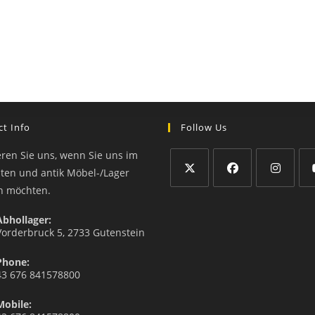
t Info
Follow Us
eren Sie uns, wenn Sie uns im
äten und antik Möbel-/Lager
n möchten.
Abhollager:
Vorderbruck 5, 2733 Gutenstein
Phone:
43 676 841578800
Mobile: