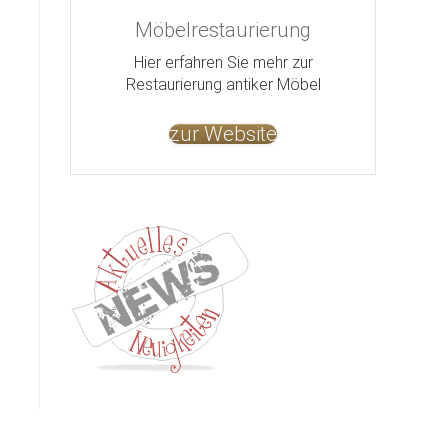
Möbelrestaurierung
Hier erfahren Sie mehr zur
Restaurierung antiker Möbel
zur Website
Kontakt
Impressum
Datenschutz
AGB
Jobs
Nut
©