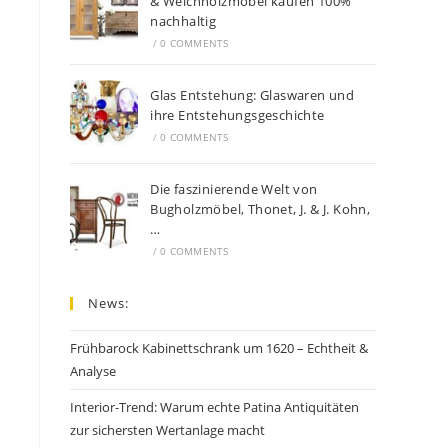
& Weichholzmöbel kaufen 100%
nachhaltig
/
0 COMMENTS
Glas Entstehung: Glaswaren und
ihre Entstehungsgeschichte
/
0 COMMENTS
Die faszinierende Welt von
Bugholzmöbel, Thonet, J. & J. Kohn,
…
/
0 COMMENTS
News:
Frühbarock Kabinettschrank um 1620 – Echtheit &
Analyse
Interior-Trend: Warum echte Patina Antiquitäten
zur sichersten Wertanlage macht