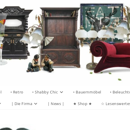
l
• Retro
• Shabby Chic
• Bauernmöbel
• Beleuch
| Die Firma
| News |
★ Shop ★
☆ Lesenswerte