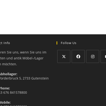
t Info
Follow Us
eren Sie uns, wenn Sie uns im
äten und antik Möbel-/Lager
n möchten.
Abhollager:
Vorderbruck 5, 2733 Gutenstein
Phone:
43 676 841578800
Mobile: