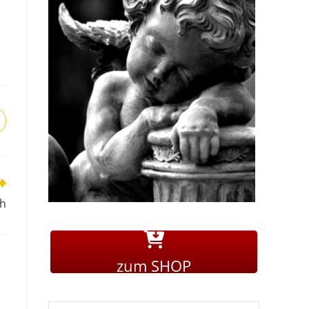
ch
zum SHOP