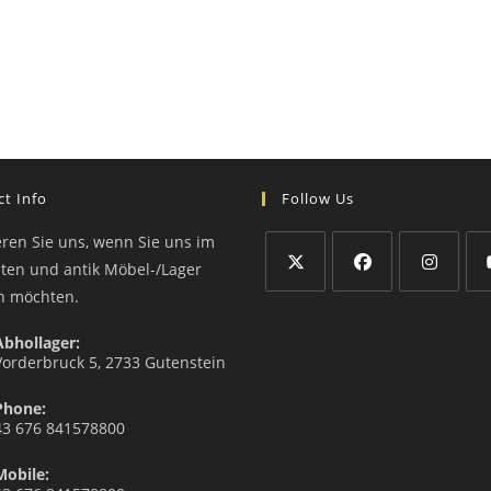
t Info
Follow Us
eren Sie uns, wenn Sie uns im
äten und antik Möbel-/Lager
n möchten.
Abhollager:
Vorderbruck 5, 2733 Gutenstein
Phone:
43 676 841578800
Mobile: