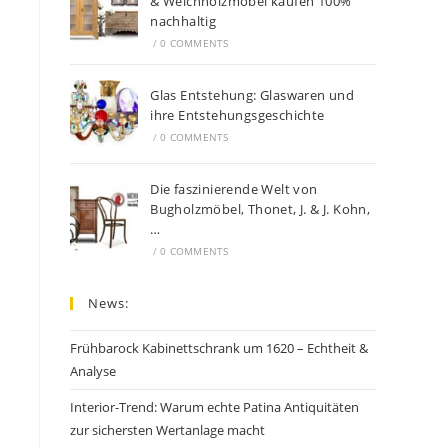
& Weichholzmöbel kaufen 100%
nachhaltig
/
0 COMMENTS
Glas Entstehung: Glaswaren und
ihre Entstehungsgeschichte
/
0 COMMENTS
Die faszinierende Welt von
Bugholzmöbel, Thonet, J. & J. Kohn,
…
/
0 COMMENTS
News:
Frühbarock Kabinettschrank um 1620 – Echtheit &
Analyse
Interior-Trend: Warum echte Patina Antiquitäten
zur sichersten Wertanlage macht