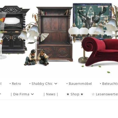
l
• Retro
• Shabby Chic
• Bauernmöbel
• Beleuch
| Die Firma
| News |
★ Shop ★
☆ Lesenswerte