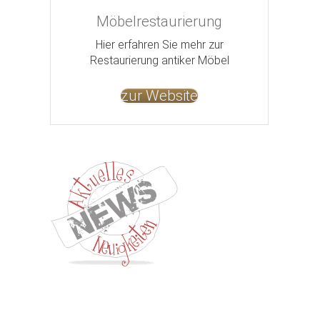
Möbelrestaurierung
Hier erfahren Sie mehr zur
Restaurierung antiker Möbel
zur Website
Kontakt
Impressum
Datenschutz
AGB
Jobs
Nut
©