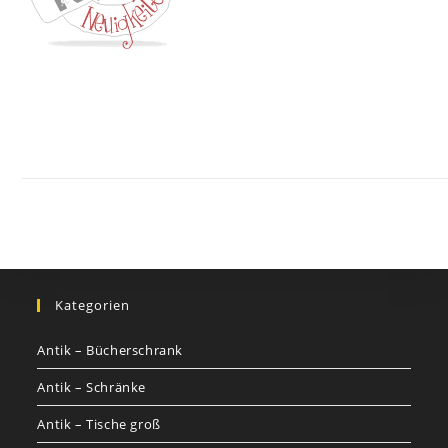
Kontakt
Impressum
Datenschutz
AGB
Jobs
Nutzungsbed
©
GOETHEs
GALERIE
Kategorien
Antik – Bücherschrank
Antik – Schränke
Antik – Tische groß