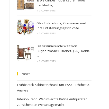
& Weichholzmöbel kaufen 100%
nachhaltig
/
0 COMMENTS
Glas Entstehung: Glaswaren und
ihre Entstehungsgeschichte
/
0 COMMENTS
Die faszinierende Welt von
Bugholzmöbel, Thonet, J. & J. Kohn,
…
/
0 COMMENTS
News:
Frühbarock Kabinettschrank um 1620 – Echtheit &
Analyse
Interior-Trend: Warum echte Patina Antiquitäten
zur sichersten Wertanlage macht