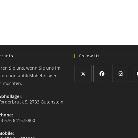
t Info
Follow Us
eren Sie uns, wenn Sie uns im
äten und antik Möbel-/Lager
n möchten.
Abhollager:
Vorderbruck 5, 2733 Gutenstein
Phone:
43 676 841578800
Mobile: