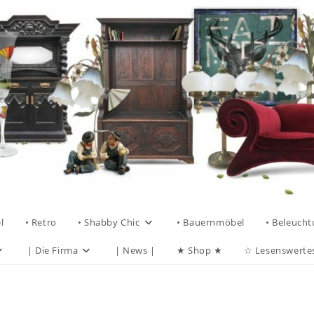
l
• Retro
• Shabby Chic
• Bauernmöbel
• Beleuch
| Die Firma
| News |
★ Shop ★
☆ Lesenswerte