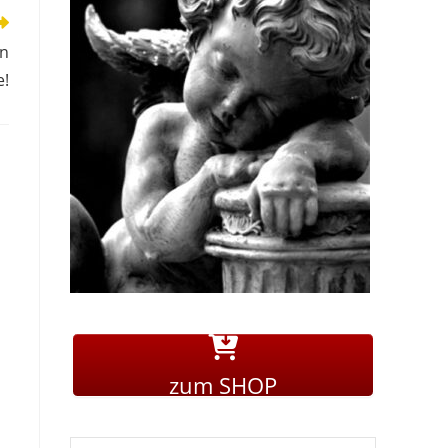
n
e!
zum SHOP