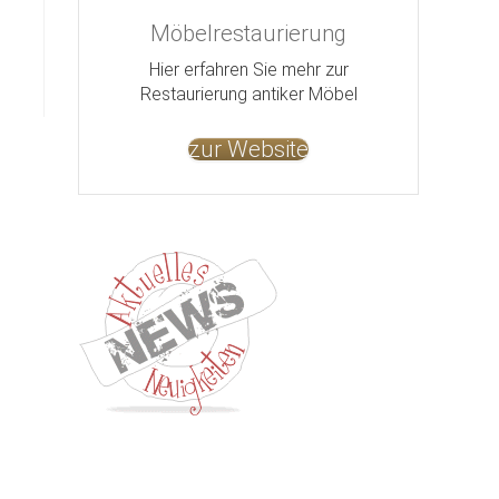
Möbelrestaurierung
Hier erfahren Sie mehr zur
Restaurierung antiker Möbel
zur Website
Kontakt
Impressum
Datenschutz
AGB
Jobs
Nut
©