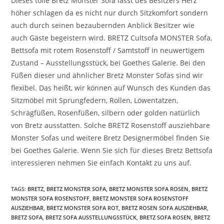
Dieses tolle Bretz Monster Sofa lässt des Besitzers Herz
höher schlagen da es nicht nur durch Sitzkomfort sondern
auch durch seinen bezaubernden Anblick Besitzer wie
auch Gäste begeistern wird. BRETZ Cultsofa MONSTER Sofa,
Bettsofa mit rotem Rosenstoff / Samtstoff in neuwertigem
Zustand – Ausstellungsstück, bei Goethes Galerie. Bei den
Füßen dieser und ähnlicher Bretz Monster Sofas sind wir
flexibel. Das heißt, wir können auf Wunsch des Kunden das
Sitzmöbel mit Sprungfedern, Rollen, Löwentatzen,
Schrägfüßen, Rosenfüßen, silbern oder golden natürlich
von Bretz ausstatten. Solche BRETZ Rosenstoff ausziehbare
Monster Sofas und weitere Bretz Designermöbel finden Sie
bei Goethes Galerie. Wenn Sie sich für dieses Bretz Bettsofa
interessieren nehmen Sie einfach Kontakt zu uns auf.
TAGS
:
BRETZ
,
BRETZ MONSTER SOFA
,
BRETZ MONSTER SOFA ROSEN
,
BRETZ
MONSTER SOFA ROSENSTOFF
,
BRETZ MONSTER SOFA ROSENSTOFF
AUSZIEHBAR
,
BRETZ MONSTER SOFA ROT
,
BRETZ ROSEN SOFA AUSZIEHBAR
,
BRETZ SOFA
,
BRETZ SOFA AUSSTELLUNGSSTÜCK
,
BRETZ SOFA ROSEN
,
BRETZ