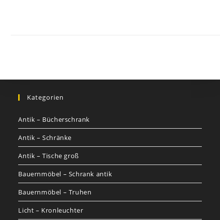
Kontakt
Impressum
Datenschutz
AGB
Jobs
Nutzungsbed
©
GOETHEs
GALERIE
Kategorien
Antik – Bücherschrank
Antik – Schränke
Antik – Tische groß
Bauernmöbel – Schrank antik
Bauernmöbel – Truhen
Licht – Kronleuchter