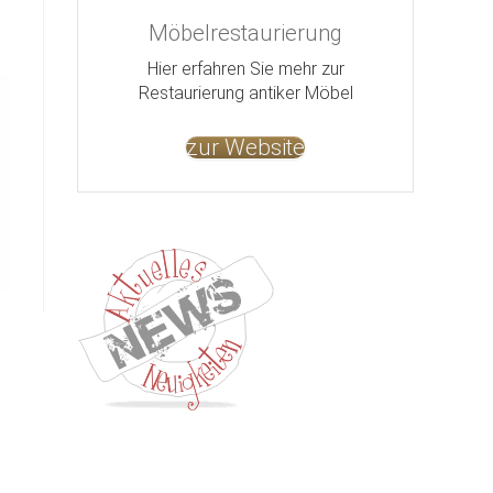
Möbelrestaurierung
Hier erfahren Sie mehr zur
Restaurierung antiker Möbel
zur Website
Kontakt
Impressum
Datenschutz
AGB
Jobs
Nut
©