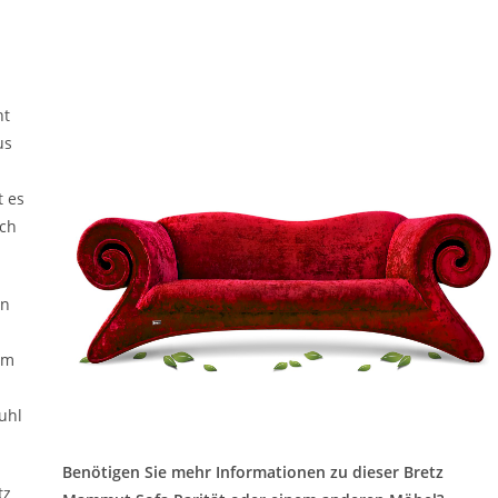
ht
us
t es
ich
en
em
tuhl
Benötigen Sie mehr Informationen zu dieser Bretz
tz