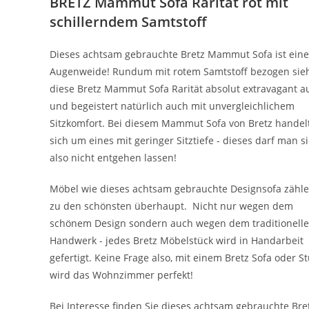
BRETZ Mammut Sofa
Rarität rot mit
schillerndem Samtstoff
Dieses achtsam gebrauchte Bretz Mammut Sofa ist eine
Augenweide! Rundum mit rotem Samtstoff bezogen sie
diese Bretz Mammut Sofa Rarität absolut extravagant a
und begeistert natürlich auch mit unvergleichlichem
Sitzkomfort. Bei diesem Mammut Sofa von Bretz handel
sich um eines mit geringer Sitztiefe - dieses darf man s
also nicht entgehen lassen!
Möbel wie dieses achtsam gebrauchte Designsofa zähl
zu den schönsten überhaupt. Nicht nur wegen dem
schönem Design sondern auch wegen dem traditionell
Handwerk - jedes Bretz Möbelstück wird in Handarbeit
gefertigt. Keine Frage also, mit einem Bretz Sofa oder S
wird das Wohnzimmer perfekt!
Bei Interesse finden Sie dieses achtsam gebrauchte Bre