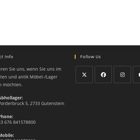
t Info
Follow Us
eren Sie uns, wenn Sie uns im
äten und antik Möbel-/Lager
n möchten.
Abhollager:
Vorderbruck 5, 2733 Gutenstein
Phone:
43 676 841578800
Mobile: