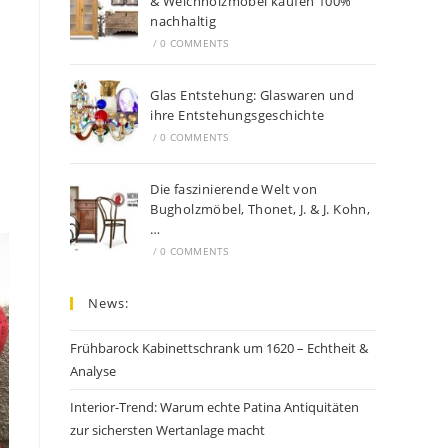
& Weichholzmöbel kaufen 100%
nachhaltig
/
0 COMMENTS
Glas Entstehung: Glaswaren und
ihre Entstehungsgeschichte
/
0 COMMENTS
Die faszinierende Welt von
Bugholzmöbel, Thonet, J. & J. Kohn,
…
/
0 COMMENTS
News:
Frühbarock Kabinettschrank um 1620 – Echtheit &
Analyse
Interior-Trend: Warum echte Patina Antiquitäten
zur sichersten Wertanlage macht