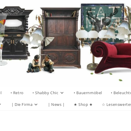
l
• Retro
• Shabby Chic
• Bauernmöbel
• Beleuch
| Die Firma
| News |
★ Shop ★
☆ Lesenswerte