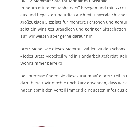
BRETZ Mammut Sofa rot Mohair mit Kristalle
Rundum mit rotem Mohairstoff bezogen und mit S.-Krist
aus und begeistert natürlich auch mit unvergleichlich
großzügigen Sitzplatz für mehrere Personen und geräu
zeigt ein winziges Brandloch und geringen Sitzschatten 
auf, wir weisen aber gerne darauf hin.
Bretz Möbel wie dieses Mammut zählen zu den schönst
- jedes Bretz Möbelteil wird in Handarbeit gefertigt. Ke
Wohnzimmer perfekt!
Bei Interesse finden Sie dieses traumhafte Bretz Teil i
dazu bietet! Wir möchte noch kurz erwähnen, dass wir 
haben somit den Vorteil immer die neuesten Infos aus 