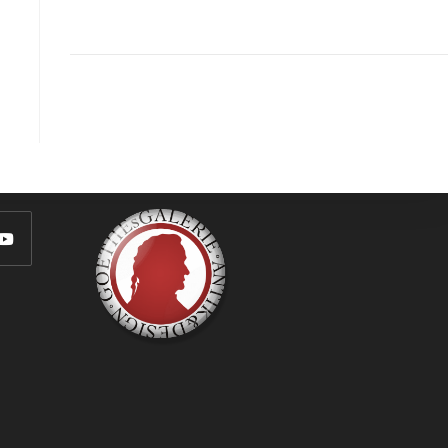
GOETHEs
GALERIE
Besuche Unseren Shop