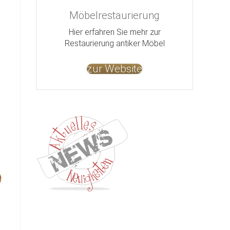
Möbelrestaurierung
Hier erfahren Sie mehr zur
Restaurierung antiker Möbel
zur Website
Kontakt
Impressum
Datenschutz
AGB
Jobs
Nut
©