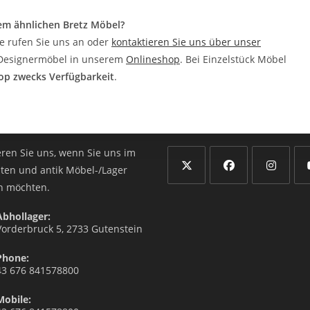
em ähnlichen Bretz Möbel?
te rufen Sie uns an oder
kontaktieren Sie uns über unser
z Designermöbel in unserem
Onlineshop
. Bei Einzelstück Möbel
op zwecks Verfügbarkeit
.
t Info
Follow Us
eren Sie uns, wenn Sie uns im
äten und antik Möbel-/Lager
n möchten.
Abhollager:
Vorderbruck 5, 2733 Gutenstein
Phone:
43 676 841578800
Mobile: