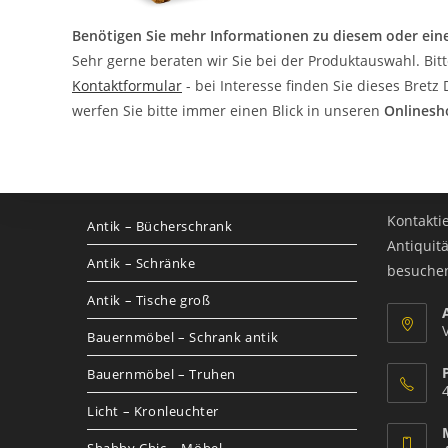
Benötigen Sie mehr Informationen zu diesem oder ein
Sehr gerne beraten wir Sie bei der Produktauswahl. Bit
Kontaktformular
- bei Interesse finden Sie dieses Bret
werfen Sie bitte immer einen Blick in unseren
Onlinesh
Kategorien
Contac
Kontakti
Antik – Bücherschrank
Antiquit
Antik – Schränke
besuche
Antik – Tische groß
Bauernmöbel – Schrank antik
Bauernmöbel – Truhen
Licht – Kronleuchter