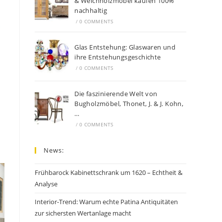
& Weichholzmöbel kaufen 100%
nachhaltig
/
0 COMMENTS
Glas Entstehung: Glaswaren und
ihre Entstehungsgeschichte
/
0 COMMENTS
Die faszinierende Welt von
Bugholzmöbel, Thonet, J. & J. Kohn,
…
/
0 COMMENTS
News:
Frühbarock Kabinettschrank um 1620 – Echtheit &
Analyse
Interior-Trend: Warum echte Patina Antiquitäten
zur sichersten Wertanlage macht