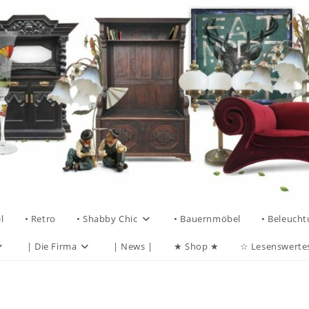
l
• Retro
• Shabby Chic
• Bauernmöbel
• Beleuch
| Die Firma
| News |
★ Shop ★
☆ Lesenswerte