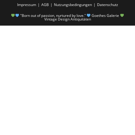
Impressum
AGB
Nutzungsbedingungen
Datenschutz
"Born out of passion, nurtured by love."
Goethes Galerie
Vintage Design Antiquitäten