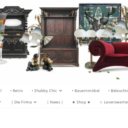
l
• Retro
• Shabby Chic
• Bauernmöbel
• Beleuch
| Die Firma
| News |
★ Shop ★
☆ Lesenswerte