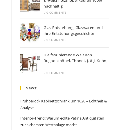
& Weichholzmöbel kaufen 100%
nachhaltig
/
0 COMMENTS
Glas Entstehung: Glaswaren und
ihre Entstehungsgeschichte
/
0 COMMENTS
Die faszinierende Welt von
Bugholzmöbel, Thonet, J. & J. Kohn,
…
/
0 COMMENTS
News:
Frühbarock Kabinettschrank um 1620 – Echtheit &
Analyse
Interior-Trend: Warum echte Patina Antiquitäten
zur sichersten Wertanlage macht