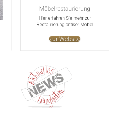
Möbelrestaurierung
Hier erfahren Sie mehr zur
Restaurierung antiker Möbel
zur Website
Kontakt
Impressum
Datenschutz
AGB
Jobs
Nut
©