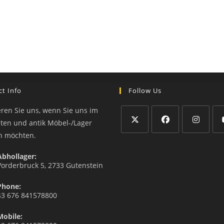
t Info
Follow Us
eren Sie uns, wenn Sie uns im
äten und antik Möbel-/Lager
n möchten.
Abhollager:
Vorderbruck 5, 2733 Gutenstein
Phone:
43 676 841578800
Mobile: