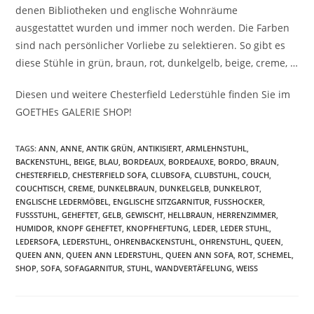
denen Bibliotheken und englische Wohnräume
ausgestattet wurden und immer noch werden. Die Farben
sind nach persönlicher Vorliebe zu selektieren. So gibt es
diese Stühle in grün, braun, rot, dunkelgelb, beige, creme, …
Diesen und weitere Chesterfield Lederstühle finden Sie im
GOETHEs GALERIE SHOP!
TAGS
:
ANN
,
ANNE
,
ANTIK GRÜN
,
ANTIKISIERT
,
ARMLEHNSTUHL
,
BACKENSTUHL
,
BEIGE
,
BLAU
,
BORDEAUX
,
BORDEAUXE
,
BORDO
,
BRAUN
,
CHESTERFIELD
,
CHESTERFIELD SOFA
,
CLUBSOFA
,
CLUBSTUHL
,
COUCH
,
COUCHTISCH
,
CREME
,
DUNKELBRAUN
,
DUNKELGELB
,
DUNKELROT
,
ENGLISCHE LEDERMÖBEL
,
ENGLISCHE SITZGARNITUR
,
FUSSHOCKER
,
FUSSSTUHL
,
GEHEFTET
,
GELB
,
GEWISCHT
,
HELLBRAUN
,
HERRENZIMMER
,
HUMIDOR
,
KNOPF GEHEFTET
,
KNOPFHEFTUNG
,
LEDER
,
LEDER STUHL
,
LEDERSOFA
,
LEDERSTUHL
,
OHRENBACKENSTUHL
,
OHRENSTUHL
,
QUEEN
,
QUEEN ANN
,
QUEEN ANN LEDERSTUHL
,
QUEEN ANN SOFA
,
ROT
,
SCHEMEL
,
SHOP
,
SOFA
,
SOFAGARNITUR
,
STUHL
,
WANDVERTÄFELUNG
,
WEISS