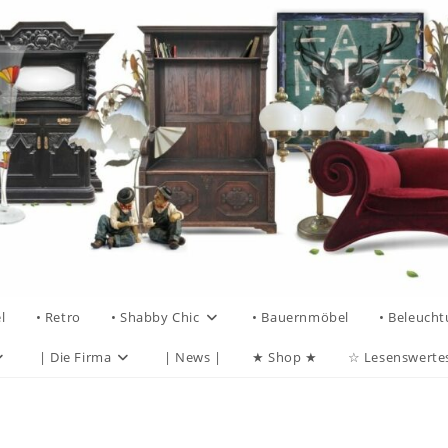
l
• Retro
• Shabby Chic
• Bauernmöbel
• Beleuch
| Die Firma
| News |
★ Shop ★
☆ Lesenswerte