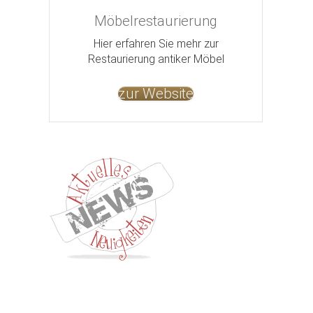
Möbelrestaurierung
Hier erfahren Sie mehr zur
Restaurierung antiker Möbel
zur Website
Kontakt
Impressum
Datenschutz
AGB
Jobs
Nut
©