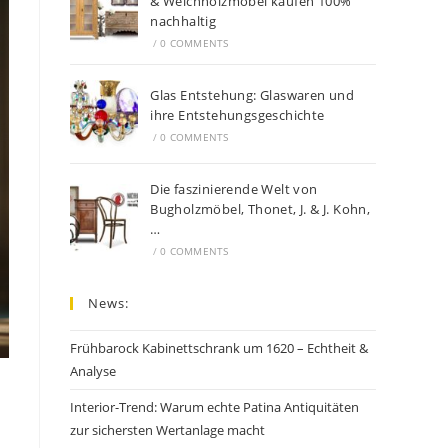
& Weichholzmöbel kaufen 100%
nachhaltig
/
0 COMMENTS
Glas Entstehung: Glaswaren und
ihre Entstehungsgeschichte
/
0 COMMENTS
Die faszinierende Welt von
Bugholzmöbel, Thonet, J. & J. Kohn,
…
/
0 COMMENTS
News:
Frühbarock Kabinettschrank um 1620 – Echtheit &
Analyse
Interior-Trend: Warum echte Patina Antiquitäten
zur sichersten Wertanlage macht