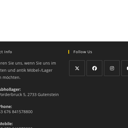
t Info
Follow Us
eren Sie uns, wenn Sie uns im
äten und antik Möbel-/Lager
n möchten.
Abhollager:
Vorderbruck 5, 2733 Gutenstein
Phone:
43 676 841578800
Mobile: