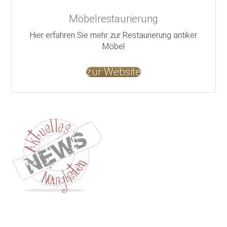
Möbelrestaurierung
Hier erfahren Sie mehr zur Restaurierung antiker
Möbel
zur Website
Kontakt
Impressum
Datenschutz
AGB
Jobs
Nutzungsbed
©