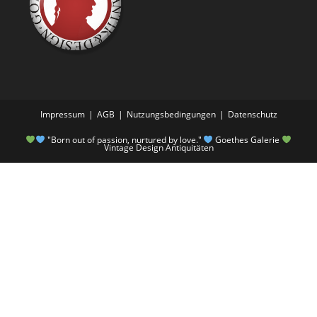
Impressum
AGB
Nutzungsbedingungen
Datenschutz
"Born out of passion, nurtured by love."
Goethes Galerie
Vintage Design Antiquitäten