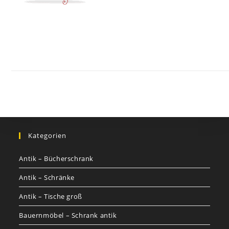
Kontakt
Impressum
Datenschutz
AGB
Jobs
Nutzungsbed
©
GOETHEs
GALERIE
Kategorien
Antik – Bücherschrank
Antik – Schränke
Antik – Tische groß
Bauernmöbel – Schrank antik