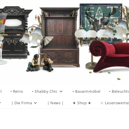
l
• Retro
• Shabby Chic
• Bauernmöbel
• Beleuch
| Die Firma
| News |
★ Shop ★
☆ Lesenswerte