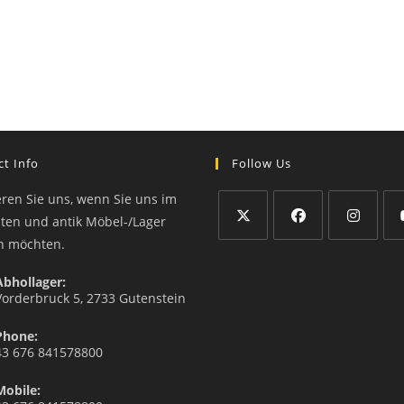
t Info
Follow Us
eren Sie uns, wenn Sie uns im
äten und antik Möbel-/Lager
n möchten.
Abhollager:
Vorderbruck 5, 2733 Gutenstein
Phone:
43 676 841578800
Mobile: