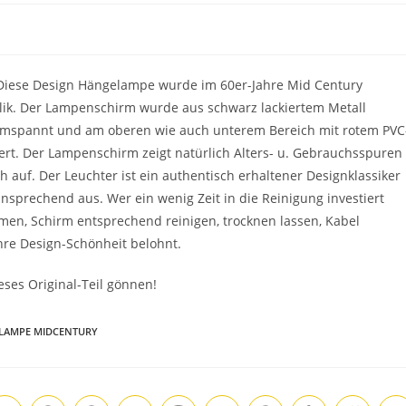
 Diese Design Hängelampe wurde im 60er-Jahre Mid Century
eplik. Der Lampenschirm wurde aus schwarz lackiertem Metall
n umspannt und am oberen wie auch unterem Bereich mit rotem PVC
ert. Der Lampenschirm zeigt natürlich Alters- u. Gebrauchsspuren
ch auf. Der Leuchter ist ein authentisch erhaltener Designklassiker
 ansprechend aus. Wer ein wenig Zeit in die Reinigung investiert
en, Schirm entsprechend reinigen, trocknen lassen, Kabel
hre Design-Schönheit belohnt.
eses Original-Teil gönnen!
 LAMPE MIDCENTURY