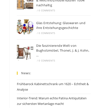
& Weichholzmöbel kaufen 100%
nachhaltig
/
0 COMMENTS
Glas Entstehung: Glaswaren und
ihre Entstehungsgeschichte
/
0 COMMENTS
Die faszinierende Welt von
Bugholzmöbel, Thonet, J. & J. Kohn,
…
/
0 COMMENTS
News:
Frühbarock Kabinettschrank um 1620 – Echtheit &
Analyse
Interior-Trend: Warum echte Patina Antiquitäten
zur sichersten Wertanlage macht