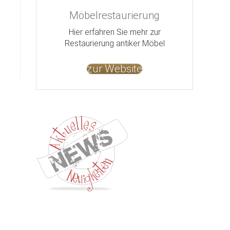
Möbelrestaurierung
Hier erfahren Sie mehr zur
Restaurierung antiker Möbel
zur Website
Kontakt
Impressum
Datenschutz
AGB
Jobs
Nut
©