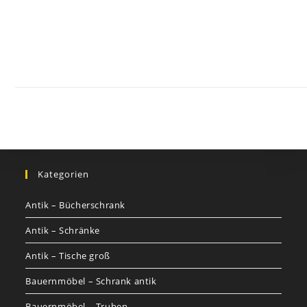
Kontakt
Impressum
Datenschutz
AGB
Jobs
Nutzungsbed
©
GOETHEs
GALERIE
Kategorien
Antik – Bücherschrank
Antik – Schränke
Antik – Tische groß
Bauernmöbel – Schrank antik
Bauernmöbel – Truhen