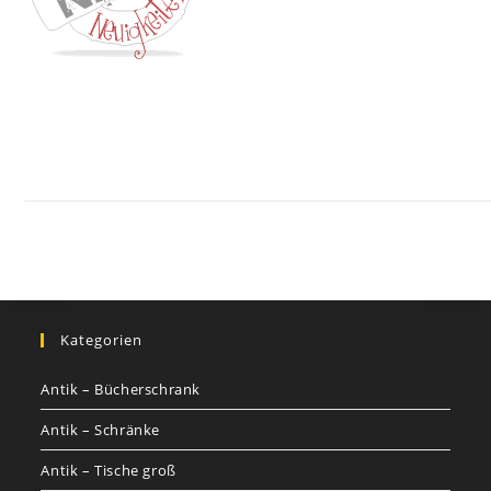
Kontakt
Impressum
Datenschutz
AGB
Jobs
Nutzungsbed
©
GOETHEs
GALERIE
Kategorien
Antik – Bücherschrank
Antik – Schränke
Antik – Tische groß