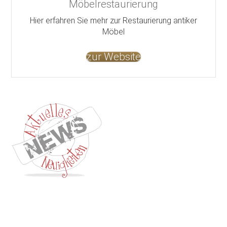
Möbelrestaurierung
Hier erfahren Sie mehr zur Restaurierung antiker
Möbel
zur Website
Kontakt
Impressum
Datenschutz
AGB
Jobs
Nutzungsbed
©
GOETHEs