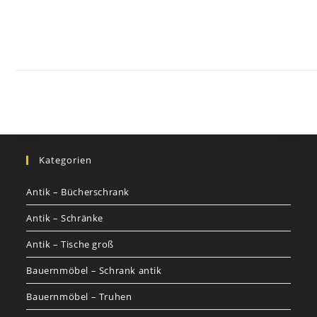
Kontakt
Impressum
Datenschutz
AGB
Jobs
Nutzungsbed
©
GOETHEs
GALERIE
Kategorien
Antik – Bücherschrank
Antik – Schränke
Antik – Tische groß
Bauernmöbel – Schrank antik
Bauernmöbel – Truhen