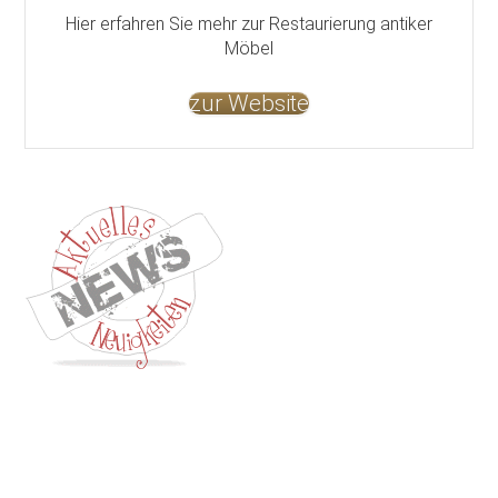
Hier erfahren Sie mehr zur Restaurierung antiker
Möbel
zur Website
Kontakt
Impressum
Datenschutz
AGB
Jobs
Nutzungsbed
©
GOETHEs
GALERIE