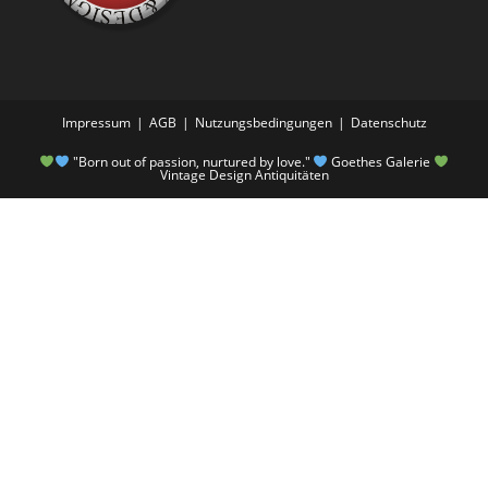
Impressum
AGB
Nutzungsbedingungen
Datenschutz
"Born out of passion, nurtured by love."
Goethes Galerie
Vintage Design Antiquitäten