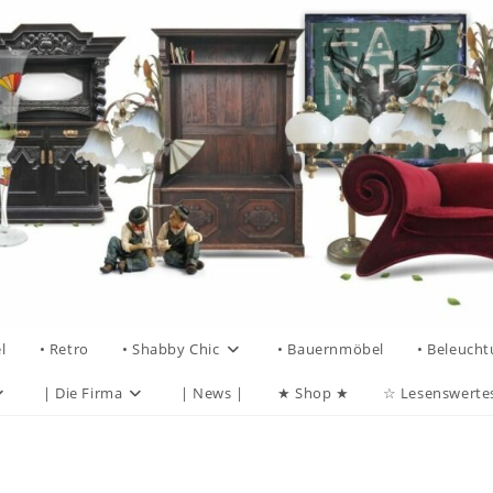
l
• Retro
• Shabby Chic
• Bauernmöbel
• Beleuch
| Die Firma
| News |
★ Shop ★
☆ Lesenswerte