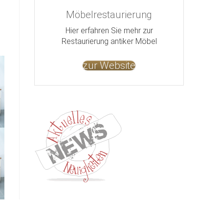
Möbelrestaurierung
Hier erfahren Sie mehr zur
Restaurierung antiker Möbel
zur Website
Kontakt
Impressum
Datenschutz
AGB
Jobs
Nut
©