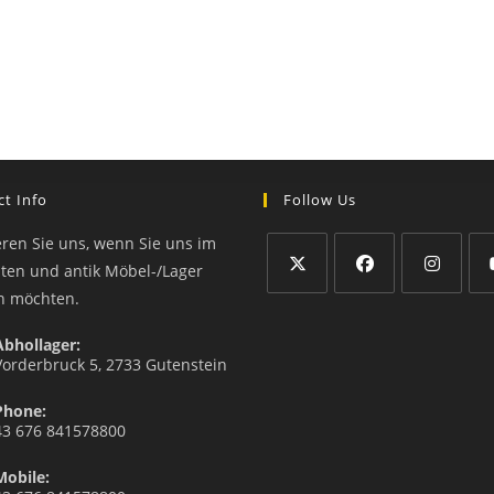
t Info
Follow Us
eren Sie uns, wenn Sie uns im
äten und antik Möbel-/Lager
n möchten.
Abhollager:
Vorderbruck 5, 2733 Gutenstein
Phone:
43 676 841578800
Mobile: