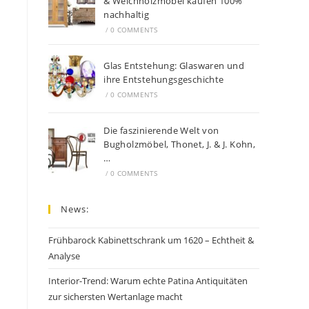
& Weichholzmöbel kaufen 100%
nachhaltig
/
0 COMMENTS
Glas Entstehung: Glaswaren und
ihre Entstehungsgeschichte
/
0 COMMENTS
Die faszinierende Welt von
Bugholzmöbel, Thonet, J. & J. Kohn,
…
/
0 COMMENTS
News:
Frühbarock Kabinettschrank um 1620 – Echtheit &
Analyse
Interior-Trend: Warum echte Patina Antiquitäten
zur sichersten Wertanlage macht