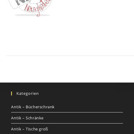
Kontakt
Impressum
Datenschutz
AGB
Jobs
Nutzungsbed
©
GOETHEs
GALERIE
Kategorien
Antik – Bücherschrank
Antik – Schränke
Antik – Tische groß