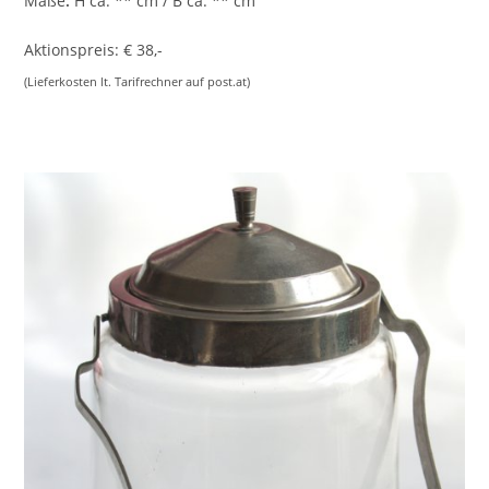
Maße
:
H ca. ** cm / B ca. ** cm
Aktionspreis: € 38,-
(Lieferkosten lt. Tarifrechner auf post.at)