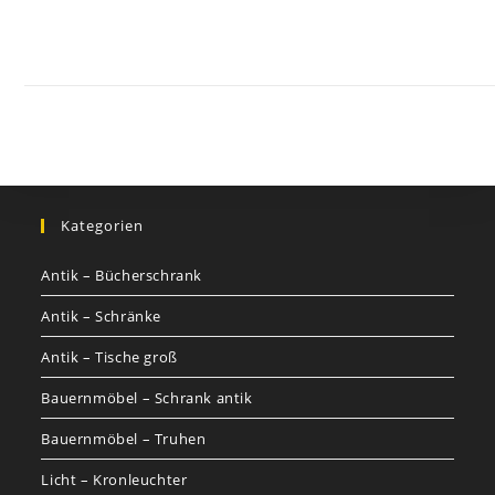
Kontakt
Impressum
Datenschutz
AGB
Jobs
Nutzungsbed
©
GOETHEs
GALERIE
Kategorien
Antik – Bücherschrank
Antik – Schränke
Antik – Tische groß
Bauernmöbel – Schrank antik
Bauernmöbel – Truhen
Licht – Kronleuchter