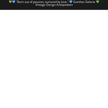
"Born out of passion, nurtured by love."
Goethes Galerie
Vintage Design Antiquitäten