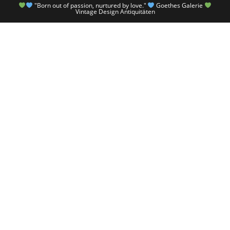
"Born out of passion, nurtured by love."
Goethes Galerie
Vintage Design Antiquitäten