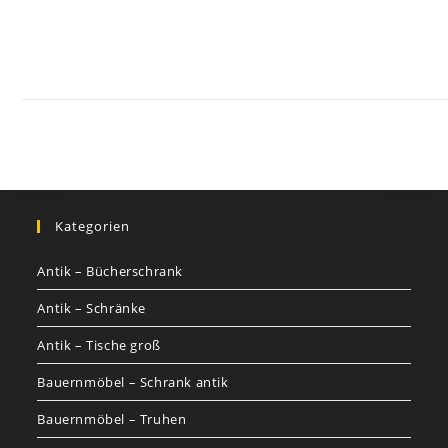
Kontakt
Impressum
Datenschutz
AGB
Jobs
Nutzungsbed
©
GOETHEs
GALERIE
Kategorien
Antik – Bücherschrank
Antik – Schränke
Antik – Tische groß
Bauernmöbel – Schrank antik
Bauernmöbel – Truhen