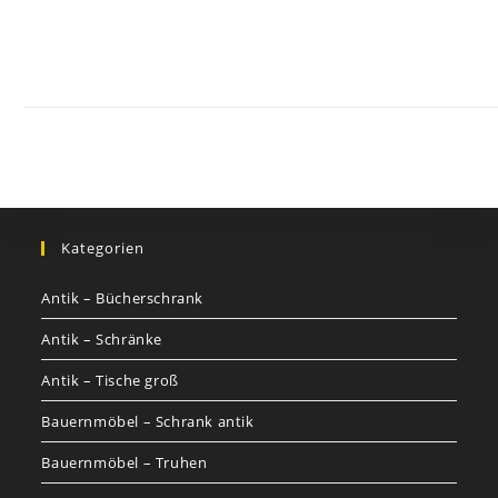
Kontakt
Impressum
Datenschutz
AGB
Jobs
Nutzungsbed
©
GOETHEs
GALERIE
Kategorien
Antik – Bücherschrank
Antik – Schränke
Antik – Tische groß
Bauernmöbel – Schrank antik
Bauernmöbel – Truhen