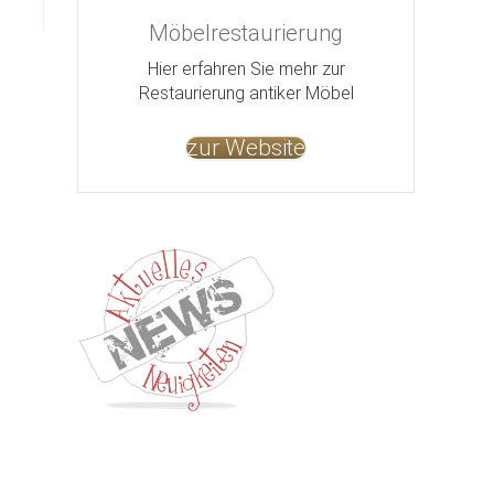
Möbelrestaurierung
Hier erfahren Sie mehr zur
Restaurierung antiker Möbel
zur Website
Kontakt
Impressum
Datenschutz
AGB
Jobs
Nut
©