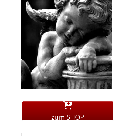
“!
zum SHOP