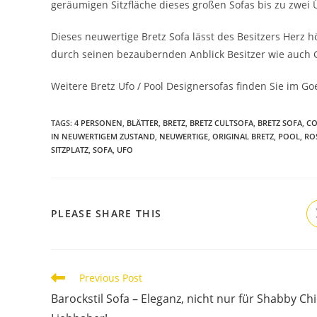
geräumigen Sitzfläche dieses großen Sofas bis zu zwe
Dieses neuwertige Bretz Sofa lässt des Besitzers Herz 
durch seinen bezaubernden Anblick Besitzer wie auch G
Weitere Bretz Ufo / Pool Designersofas finden Sie im G
TAGS
:
4 PERSONEN
,
BLÄTTER
,
BRETZ
,
BRETZ CULTSOFA
,
BRETZ SOFA
,
C
IN NEUWERTIGEM ZUSTAND
,
NEUWERTIGE
,
ORIGINAL BRETZ
,
POOL
,
RO
SITZPLATZ
,
SOFA
,
UFO
PLEASE SHARE THIS
Previous Post
Barockstil Sofa – Eleganz, nicht nur für Shabby Chi