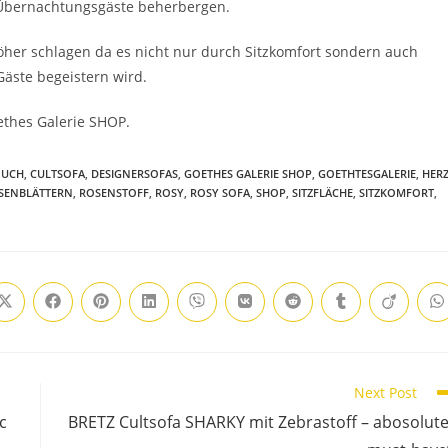
i Übernachtungsgäste beherbergen.
höher schlagen da es nicht nur durch Sitzkomfort sondern auch
äste begeistern wird.
oethes Galerie SHOP.
OUCH
,
CULTSOFA
,
DESIGNERSOFAS
,
GOETHES GALERIE SHOP
,
GOETHTESGALERIE
,
HER
SENBLÄTTERN
,
ROSENSTOFF
,
ROSY
,
ROSY SOFA
,
SHOP
,
SITZFLÄCHE
,
SITZKOMFORT
,
Next Post
c
BRETZ Cultsofa SHARKY mit Zebrastoff – abosolut