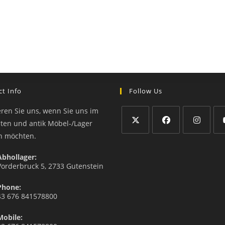
t Info
Follow Us
eren Sie uns, wenn Sie uns im
äten und antik Möbel-/Lager
n möchten.
Abhollager:
Vorderbruck 5, 2733 Gutenstein
Phone:
43 676 841578800
Mobile: