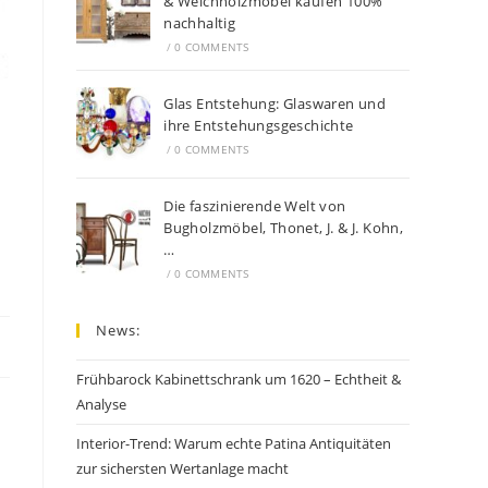
& Weichholzmöbel kaufen 100%
nachhaltig
/
0 COMMENTS
Glas Entstehung: Glaswaren und
ihre Entstehungsgeschichte
/
0 COMMENTS
Die faszinierende Welt von
Bugholzmöbel, Thonet, J. & J. Kohn,
…
/
0 COMMENTS
News:
Frühbarock Kabinettschrank um 1620 – Echtheit &
Analyse
Interior-Trend: Warum echte Patina Antiquitäten
zur sichersten Wertanlage macht