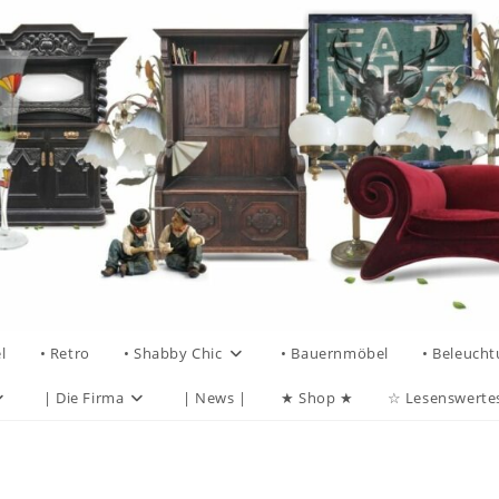
l
• Retro
• Shabby Chic
• Bauernmöbel
• Beleuch
| Die Firma
| News |
★ Shop ★
☆ Lesenswerte