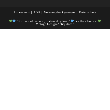
Impressum
AGB
Nutzungsbedingungen
Datenschutz
"Born out of passion, nurtured by love."
Goethes Galerie
Vintage Design Antiquitäten